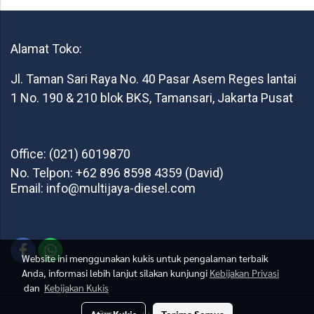
Alamat Toko:
Jl. Taman Sari Raya No. 40 Pasar Asem Reges lantai
1 No. 190 & 210 blok BKS, Tamansari, Jakarta Pusat
Office: (021) 6019870
No. Telpon: +62 896 8598 4359 (David)
Email: info@multijaya-diesel.com
Website ini menggunakan kukis untuk pengalaman terbaik
Anda, informasi lebih lanjut silakan kunjungi
Kebijakan Privasi
dan
Kebijakan Kukis
Multi Jaya Diesel © 2021 All Rights Reserved