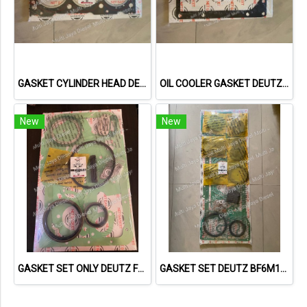
GASKET CYLINDER HEAD DEUTZ F3L1011F 04178855 04271263 613156010 NET GASKET
OIL COOLER GASKET DEUTZ TCD2013 04901716 20793728 NET GASKET
New
New
GASKET SET ONLY DEUTZ F3L912 02929656 02928973 NET GASKET
GASKET SET DEUTZ BF6M1013 VOLVO 722GE 02931737 013662402 NET GASKET