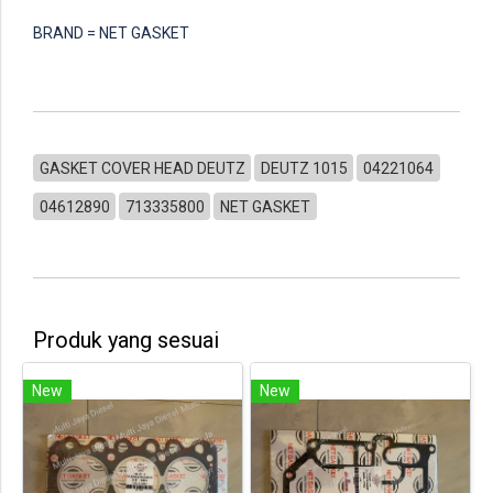
BRAND = NET GASKET
GASKET COVER HEAD DEUTZ
DEUTZ 1015
04221064
04612890
713335800
NET GASKET
Produk yang sesuai
New
New