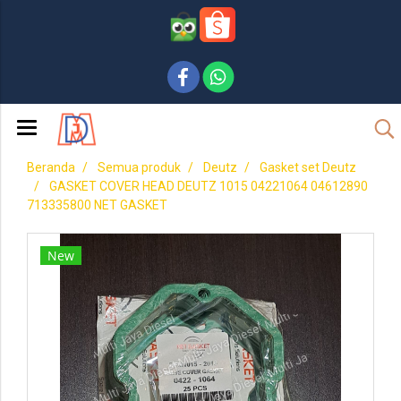
Beranda
Semua produk
Deutz
Gasket set Deutz
GASKET COVER HEAD DEUTZ 1015 04221064 04612890
713335800 NET GASKET
New