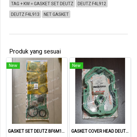
TAG + KW = GASKET SET DEUTZ
DEUTZ F4L912
DEUTZ F4L913
NET GASKET
Produk yang sesuai
New
New
GASKET SET DEUTZ BF6M1013 VOLVO 722GE 02931737 013662402 NET GASKET
GASKET COVER HEAD DEUTZ 1015 04221064 04612890 713335800 NET GASKET