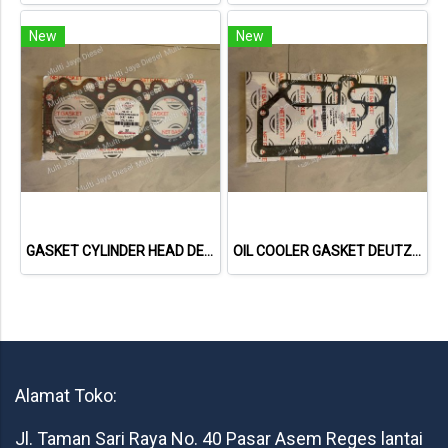
New
New
GASKET CYLINDER HEAD DEUTZ F3L1011F 04178855 04271263 613156010 NET GASKET
OIL COOLER GASKET DEUTZ TCD2013 04901716 20793728 NET GASKET
Alamat Toko:
Jl. Taman Sari Raya No. 40 Pasar Asem Reges lantai