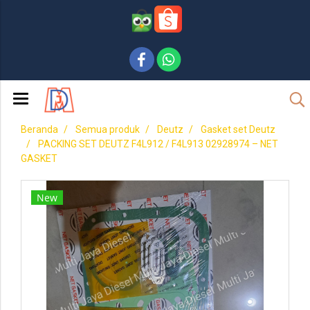
Beranda
Semua produk
Deutz
Gasket set Deutz
PACKING SET DEUTZ F4L912 / F4L913 02928974 – NET
GASKET
New