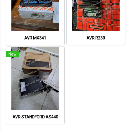
AVR MX341
AVR R230
New
AVR STANDFORD AS440