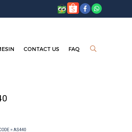
MESIN
CONTACT US
FAQ
40
 CODE = AS440