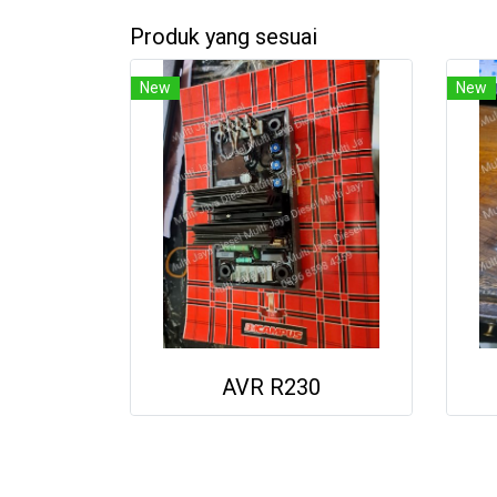
Produk yang sesuai
New
New
AVR R230