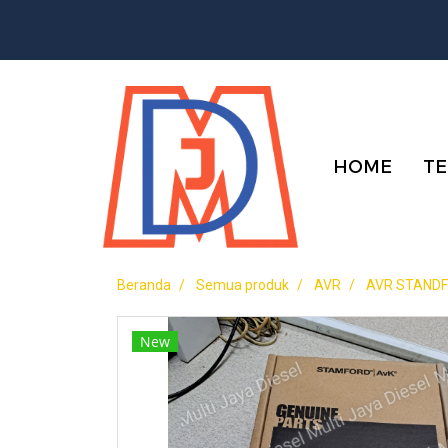
HOME
TE
Beranda
Semua produk
AVR
AVR STAND
New