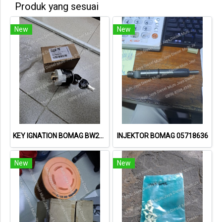
Produk yang sesuai
New
New
KEY IGNATION BOMAG BW211-D40 05766813
INJEKTOR BOMAG 05718636
New
New