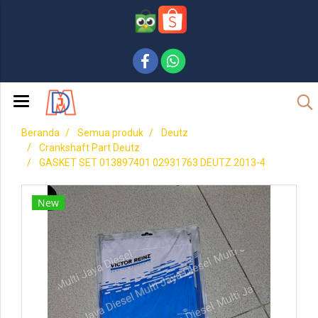
Beranda
Semua produk
Deutz
Crankshaft Part Deutz
GASKET SET 013897401 02931763 DEUTZ 2013-4
New