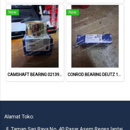
New
New
CAMSHAFT BEARING 02139737 73419600 // DEUTZ 912
CONROD BEARING DEUTZ 1015 79319600 02931410
Alamat Toko:
Jl. Taman Sari Raya No. 40 Pasar Asem Reges lantai