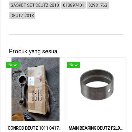
GASKET SET DEUTZ 2013
013897401
02931763
DEUTZ 2013
Produk yang sesuai
New
New
CONROD DEUTZ 1011 04178994
MAIN BEARING DEUTZ F2L912