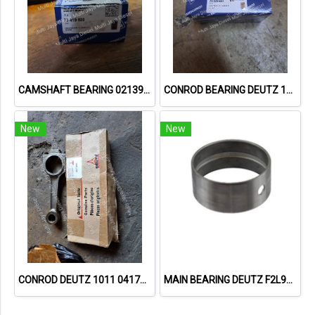
CAMSHAFT BEARING 02139737 73419600 // DEUTZ 912
CONROD BEARING DEUTZ 1015 79319600 02931410
New
New
CONROD DEUTZ 1011 04178994
MAIN BEARING DEUTZ F2L912