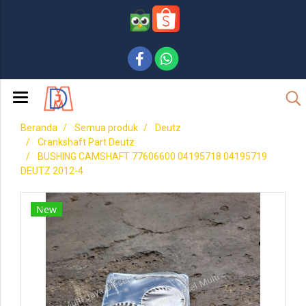
Beranda
Semua produk
Deutz
Crankshaft Part Deutz
BUSHING CAMSHAFT 77606600 04195718 04195719
DEUTZ 2012-4
New