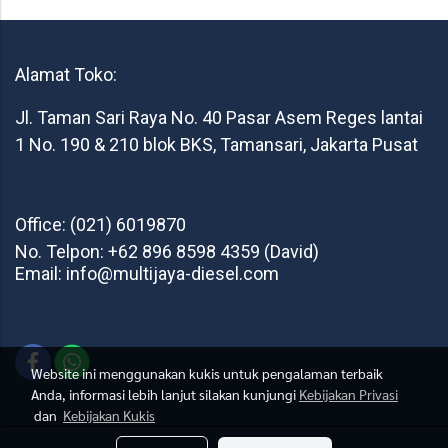
Alamat Toko:
Jl. Taman Sari Raya No. 40 Pasar Asem Reges lantai
1 No. 190 & 210 blok BKS, Tamansari, Jakarta Pusat
Office: (021) 6019870
No. Telpon: +62 896 8598 4359 (David)
Email: info@multijaya-diesel.com
Website ini menggunakan kukis untuk pengalaman terbaik
Anda, informasi lebih lanjut silakan kunjungi
Kebijakan Privasi
dan
Kebijakan Kukis
Multi Jaya Diesel © 2021 All Rights Reserved