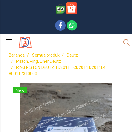
Beranda
Semua produk
Deutz
Piston, Ring, Liner Deutz
RING PISTON DEUTZ TD2011 TCD2011 D2011L4
800117310000
New