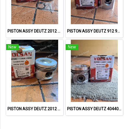
PISTON ASSY DEUTZ 2012 40441600 04501383 04284390 20849999 PR103386 – YOLSAN
PISTON ASSY DEUTZ 912 94653600 04232407 PR103370 – YOLSAN
New
New
PISTON ASSY DEUTZ 2012 40289600 04258367 04258455 04258457 PR103385 – YOLSAN
PISTON ASSY DEUTZ 40440600 04285668 04285672 20835577 PR103820 – YOLSAN