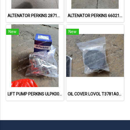
ALTENATOR PERKINS 2871A503
ALTENATOR PERKINS 66021507
New
New
LIFT PUMP PERKINS ULPK0002
OIL COVER LOVOL T3781A003