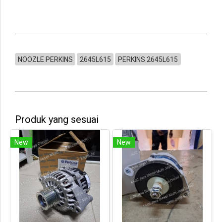
NOOZLE PERKINS
2645L615
PERKINS 2645L615
Produk yang sesuai
New
New