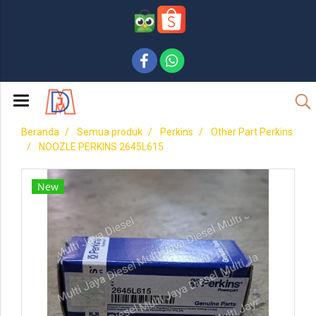
Beranda
Semua produk
Perkins
Other Part Perkins
NOOZLE PERKINS 2645L615
New