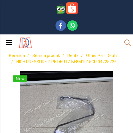
Beranda
Semua produk
Deutz
Other Part Deutz
HIGH PRESSURE PIPE DEUTZ BF8M1015CP 04225726
New