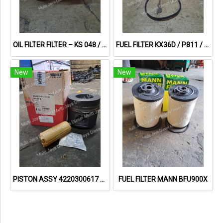
OIL FILTER FILTER – KS 048 / OX30D
FUEL FILTER KX36D / P811 / 50013021
New
New
PISTON ASSY 4220300617 0036700 MERCY OM424
FUEL FILTER MANN BFU900X