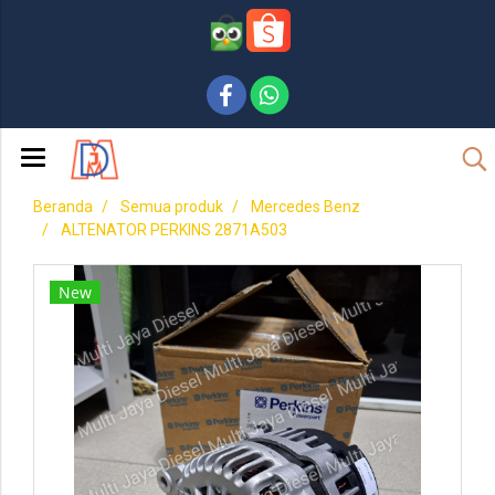
Beranda
Semua produk
Mercedes Benz
ALTENATOR PERKINS 2871A503
New