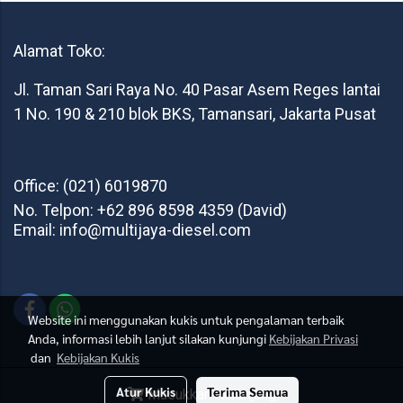
Alamat Toko:
Jl. Taman Sari Raya No. 40 Pasar Asem Reges lantai
1 No. 190 & 210 blok BKS, Tamansari, Jakarta Pusat
Office: (021) 6019870
No. Telpon: +62 896 8598 4359 (David)
Email: info@multijaya-diesel.com
Website ini menggunakan kukis untuk pengalaman terbaik
Anda, informasi lebih lanjut silakan kunjungi
Kebijakan Privasi
dan
Kebijakan Kukis
Multi Jaya Diesel © 2021 All Rights Reserved
Atur Kukis
Terima Semua
Masukkan Keranjang