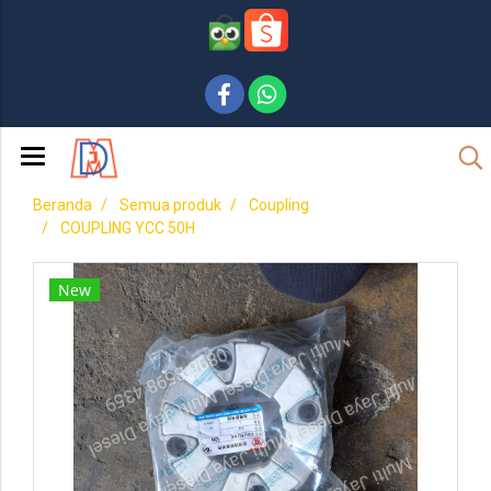
Beranda
Semua produk
Coupling
COUPLING YCC 50H
New