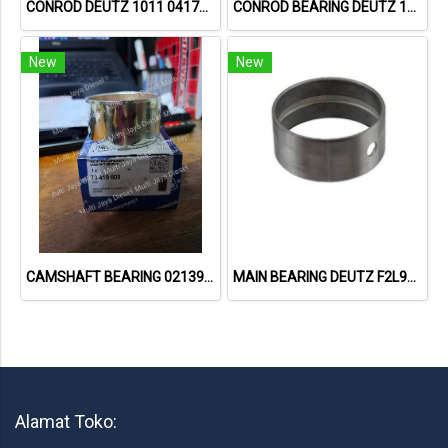
CONROD DEUTZ 1011 04178994
CONROD BEARING DEUTZ 1015 79319600 02931410
New
New
CAMSHAFT BEARING 02139737 73419600 // DEUTZ 912
MAIN BEARING DEUTZ F2L912
Alamat Toko: