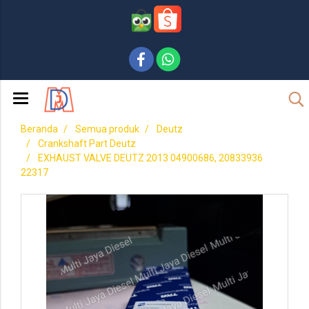
Beranda
Semua produk
Deutz
Crankshaft Part Deutz
EXHAUST VALVE DEUTZ 2013 04900686, 20833936
22317